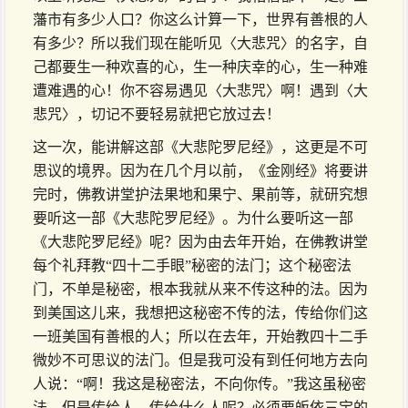
藩市有多少人口？你这么计算一下，世界有善根的人
有多少？所以我们现在能听见〈大悲咒〉的名字，自
己都要生一种欢喜的心，生一种庆幸的心，生一种难
遭难遇的心！你不容易遇见〈大悲咒〉啊！遇到〈大
悲咒〉，切记不要轻易就把它放过去！
这一次，能讲解这部《大悲陀罗尼经》，这更是不可
思议的境界。因为在几个月以前，《金刚经》将要讲
完时，佛教讲堂护法果地和果宁、果前等，就研究想
要听这一部《大悲陀罗尼经》。为什么要听这一部
《大悲陀罗尼经》呢？因为由去年开始，在佛教讲堂
每个礼拜教“四十二手眼”秘密的法门；这个秘密法
门，不单是秘密，根本我就从来不传这种的法。因为
到美国这儿来，我想把这秘密不传的法，传给你们这
一班美国有善根的人；所以在去年，开始教四十二手
微妙不可思议的法门。但是我可没有到任何地方去向
人说：“啊！我这是秘密法，不向你传。”我这虽秘密
法，但是传给人。传给什么人呢？必须要皈依三宝的