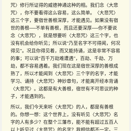
咒〉修行所证得的威德神通这种的相。我们念〈大悲
咒〉，你不要看得这么容易，这么简单。〈大悲咒〉
这三个字，要宿世善根深厚，才能遇见。如果没有宿
世的善根──不单有善根，而且还要深厚──你不要说
念〈大悲咒〉，就是想要听〈大悲咒〉这三个字，也
没有机会给你听见；所以说“乃至名字不可得闻，何况
得见”。况且你得见着，而又能持诵，这是非常不容易
的事；可以说“百千万劫难遭遇”，百劫、千劫、万
劫，都不容易遇着。我们现在这是宿世深厚的善根成
熟了，所以才能闻到〈大悲咒〉三个字的名字，才能
学习、诵持〈大悲咒〉神妙章句，才能离开经本背诵
〈大悲咒〉。这都是有大善根，宿世有不可思议的种
子，才能遇到的。
所以，我们今天来听〈大悲咒〉的人，都是有善根
的。你想一想：这个世界上，没有听见〈大悲咒〉名
字的人有多少？在整个三藩市，能不能有超过五百人
以上听见过〈大悲咒〉的名字？我相信都不一定。三