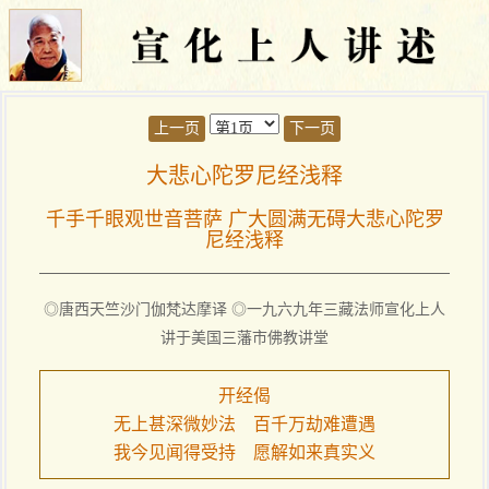
上一页
下一页
大悲心陀罗尼经浅释
千手千眼观世音菩萨 广大圆满无碍大悲心陀罗
尼经浅释
◎唐西天竺沙门伽梵达摩译 ◎一九六九年三藏法师宣化上人
讲于美国三藩市佛教讲堂
开经偈
无上甚深微妙法 百千万劫难遭遇
我今见闻得受持 愿解如来真实义